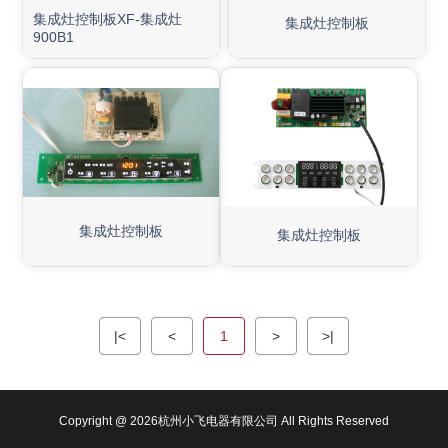
集成灶控制板XF-集成灶
集成灶控制板
900B1
集成灶控制板
集成灶控制板
|<
<
1
>
>|
Copyright @ 2026杭州小飞电器有限公司 All Rights Reserved