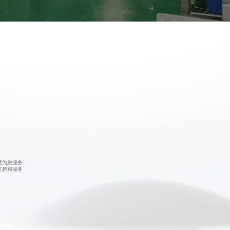
诚为您服务
支持和服务