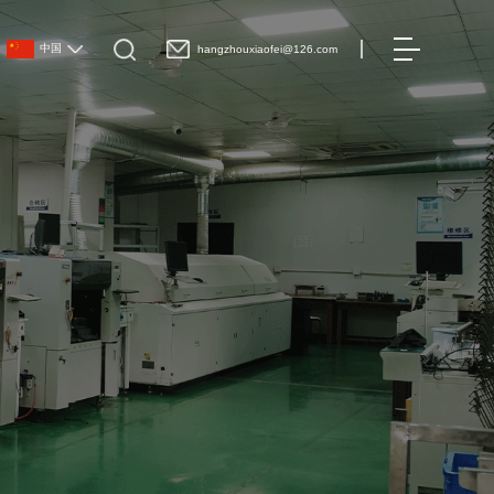
中国
hangzhouxiaofei@126.com